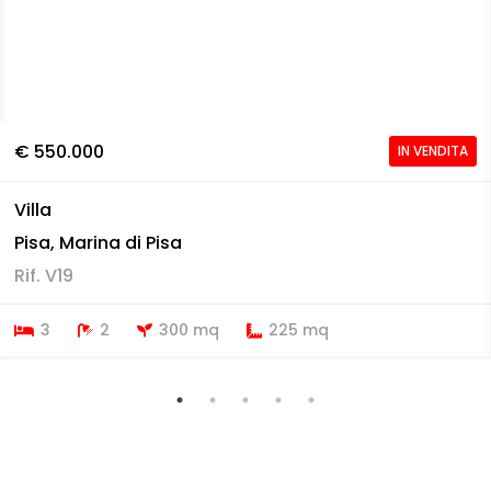
€ 550.000
IN VENDITA
Villa
Pisa, Marina di Pisa
Rif. V19
3
2
300 mq
225 mq