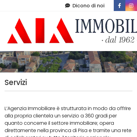
Dicono di noi
Immobili
Chi Siamo
Immobili In Vendita
Servizi
Immobili In Affitto
Contatti
Di Cosa Ci Occupiamo
Servizi
Amministrazione Condominiale
Post Vendita
L’Agenzia Immobiliare è strutturata in modo da offrire
alla propria clientela un servizio a 360 gradi per
Lascia Una Recensione
quanto concerne il settore immobiliare; opera
direttamente nella provinca di Pisa e tramite una rete