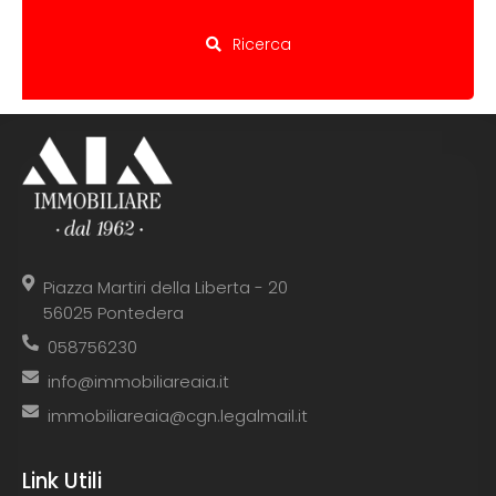
Ricerca
Piazza Martiri della Liberta - 20
56025 Pontedera
058756230
info@immobiliareaia.it
immobiliareaia@cgn.legalmail.it
Link Utili