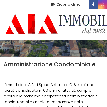
Dicono di noi
Immobili
Chi Siamo
Immobili In Vendita
Servizi
Immobili In Affitto
Contatti
Di Cosa Ci Occupiamo
Amministrazione Condominiale
Amministrazione Condominiale
Post Vendita
L’Immobiliare AIA di Spina Antonio e C. S.n.c. è una
realtà consolidata in 60 anni di attività, sempre
Lascia Una Recensione
rivolta alla massima competenza amministrativa e
tecnica, ed alla assoluta trasparenza nella