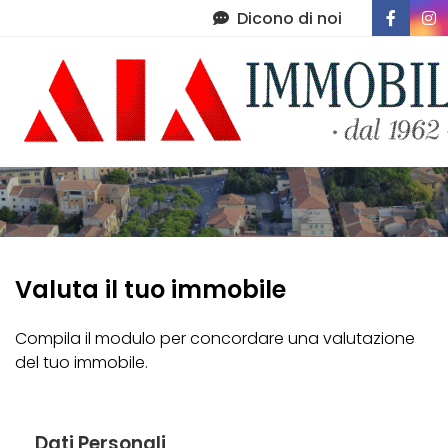
Dicono di noi
Immobili
Chi Siamo
Immobili In Vendita
Servizi
Immobili In Affitto
Contatti
Di Cosa Ci Occupiamo
Valuta il tuo immobile
Amministrazione Condominiale
Post Vendita
Compila il modulo per concordare una valutazione
del tuo immobile.
Lascia Una Recensione
Dati Personali