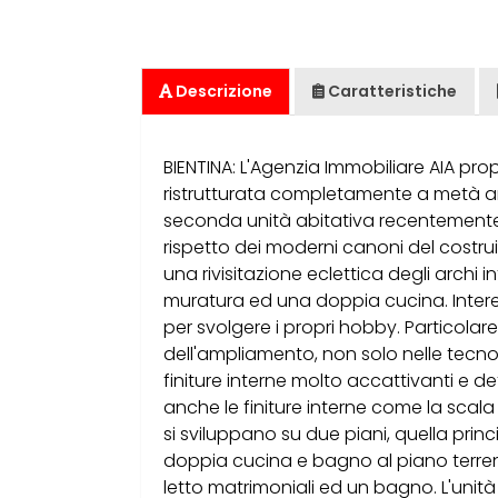
Descrizione
Caratteristiche
BIENTINA: L'Agenzia Immobiliare AIA p
ristrutturata completamente a metà a
seconda unità abitativa recentemente u
rispetto dei moderni canoni del costru
una rivisitazione eclettica degli archi 
muratura ed una doppia cucina. Interess
per svolgere i propri hobby. Particolare
dell'ampliamento, non solo nelle tecn
finiture interne molto accattivanti e defi
anche le finiture interne come la scala
si sviluppano su due piani, quella pri
doppia cucina e bagno al piano terre
letto matrimoniali ed un bagno. L'uni