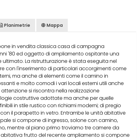
Planimetrie
Mappa
ropone in vendita classica casa di campagna
nni '80 ed oggetto di ampliamento ospitante una
ltimato. La ristrutturazione è stata eseguita nel
ire con l'inserimento di particolari accorgimenti come
interni, ma anche di elementi come il camino in
anti e molto comodi i vari locali esterni utili anche
 attenzione si riscontra nella realizzazione
ologie costruttive adottate ma anche per quelle
nibili in stile rustico con richiami moderni; di pregio
 con il parapetto in vetro. Entrambe le unità abitative
ncipale si compone di ingresso, solone con camino,
no, mentre al piano primo troviamo tre camere da
tà abitativa frutto del recente ampliamento si compone