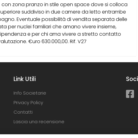
a con zona pranzo in stile open space dove si colloca
superiore suddiviso in due camere da letto entrambe
bagno. Eventuale possibilità di vendita separata delle
ata per nuclei familiari che amano vivere insieme,
pendenza e per chi ama vivere a stretto contatto
valutazione. €uro 630.000,00. Rif. V27
Link Utili
Soci
Info Societarie
Privacy Policy
Contatti
Lascia una recensione