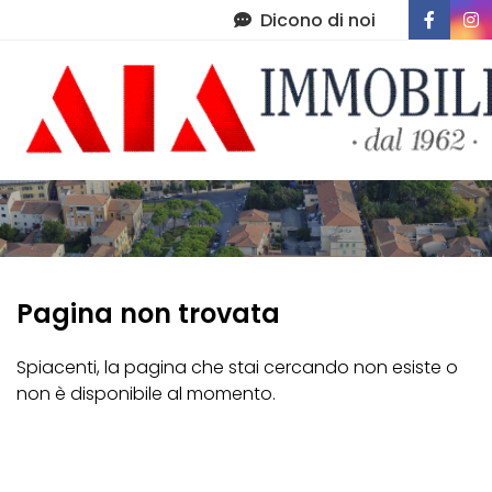
Dicono di noi
Immobili
Chi Siamo
Immobili In Vendita
Servizi
Immobili In Affitto
Contatti
Di Cosa Ci Occupiamo
Pagina non trovata
Amministrazione Condominiale
Post Vendita
Spiacenti, la pagina che stai cercando non esiste o
non è disponibile al momento.
Lascia Una Recensione