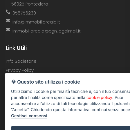
56025 Pontedera
058756230
info@immobiliareaia.it
immobiliareaia@cgn.legalmail.it
Link Utili
Info Societarie
Privacy Policy
Contatti
🍪 Questo sito utilizza i cookie
Lascia una recensione
Utilizziamo i cookie per finalità tecniche e, con il tuo consen
per altre finalità come specificato nella
cookie policy
. Puoi
acconsentire all’utilizzo di tali tecnologie utilizzando il pulsant
Social
“Accetta”. Chiudendo questa informativa, continui senza acce
Gestisci consensi