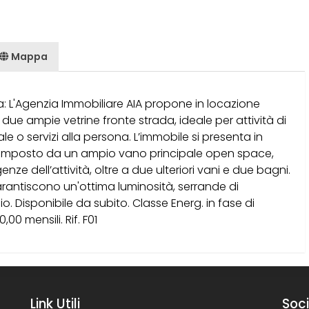
Mappa
a: L'Agenzia Immobiliare AIA propone in locazione
ue ampie vetrine fronte strada, ideale per attività di
le o servizi alla persona. L’immobile si presenta in
omposto da un ampio vano principale open space,
nze dell’attività, oltre a due ulteriori vani e due bagni.
rantiscono un'ottima luminosità, serrande di
o. Disponibile da subito. Classe Energ. in fase di
0 mensili. Rif. F01
Link Utili
Soci