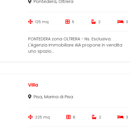
Pontedera, Oltrera
125 mq
5
2
3
PONTEDERA zona OLTRERA - Ns. Esclusiva:
L'Agenzia Immobiliare AIA propone in vendita
uno spazio...
Villa
Pisa, Marina di Pisa
225 mq
8
2
3