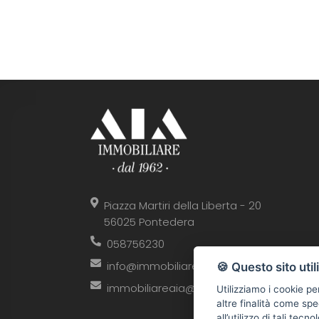
Piazza Martiri della Liberta - 20
56025 Pontedera
058756230
info@immobiliareaia.it
🍪 Questo sito util
immobiliareaia@cgn.legalmail.it
Utilizziamo i cookie pe
altre finalità come spe
all’utilizzo di tali tec