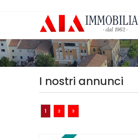
I nostri annunci
1
2
3