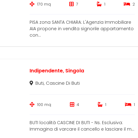
170 mq
7
1
2
PISA zona SANTA CHIARA: L'Agenzia Immobiliare
AIA propone in vendita signorile appartamento
con...
Indipendente, Singola
Buti, Cascine Di Buti
100 mq
4
1
1
BUTI località CASCINE DI BUTI - Ns. Esclusiva:
Immagina di varcare il cancello e lasciare il m...