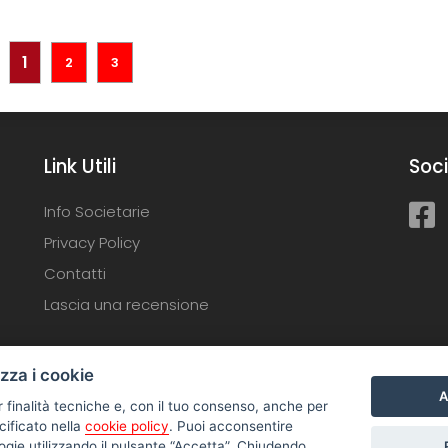
1
2
3
Link Utili
Soci
Info Societarie
Privacy Policy
Contatti
Lascia una recensione
izza i cookie
A
r finalità tecniche e, con il tuo consenso, anche per
cificato nella
cookie policy
. Puoi acconsentire
nologie utilizzando il pulsante “Accetta”. Chiudendo