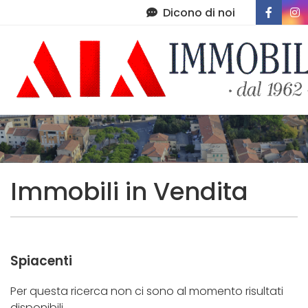
Dicono di noi
Immobili
Chi Siamo
Immobili In Vendita
Servizi
Immobili In Affitto
Contatti
Di Cosa Ci Occupiamo
Immobili in Vendita
Amministrazione Condominiale
Post Vendita
Spiacenti
Lascia Una Recensione
Per questa ricerca non ci sono al momento risultati
disponibili.