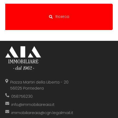
Ricerca
Piazza Martiri della Liberta - 20
56025 Pontedera
058756230
info@immobiliareaia.it
immobiliareaia@cgn.legalmail.it